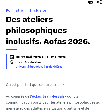
Formation
Inclusion
Des ateliers
philosophiques
inclusifs. Acfas 2026.
h
Du 12 mai 2026 au 15 mai 2026
t
Inspé - Site du Mans
t
Université du Québec à Trois riviéres
f
p
a
s
l
:
On est plus fort que ce qui est noir »
s
/
e
/
Au congrès de l’
Acfas
,
Jean Horvais
- dont la
f
c
communication portait sur les ateliers philosophiques qu’il
a
h
mène avec des adultes en situation d’autisme et de