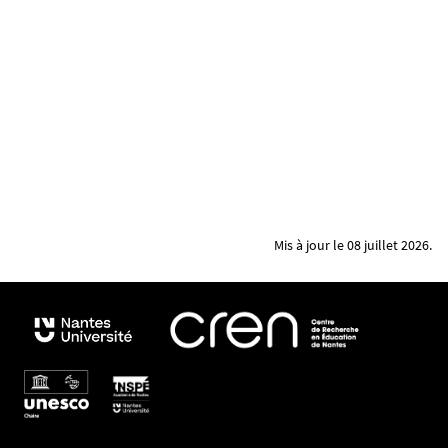
n
t
s
.
u
n
i
v
-
n
Mis à jour le 08 juillet 2026.
a
n
t
e
s
.
f
r