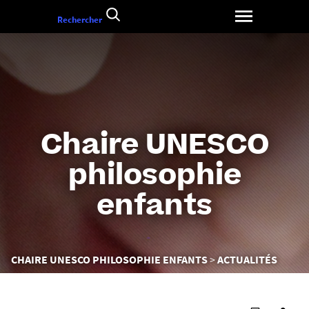
Aller
Rechercher
au
contenu
Chaire UNESCO
philosophie
enfants
Vous
CHAIRE UNESCO PHILOSOPHIE ENFANTS
ACTUALITÉS
êtes
ici :