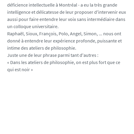
l
a
déficience intellectuelle à Montréal - a eu la très grande
s
i
intelligence et délicatesse de leur proposer d'intervenir eux
e
r
aussi pour faire entendre leur voix sans intermédiaire dans
e
un colloque universitaire.
u
Raphaël, Sioux, François, Polo, Angel, Simon, ... nous ont
n
donné à entendre leur expérience profonde, puissante et
e
intime des ateliers de philosophie.
s
Juste une de leur phrase parmi tant d'autres :
c
« Dans les ateliers de philosophie, on est plus fort que ce
o
qui est noir »
p
h
i
l
o
e
n
f
a